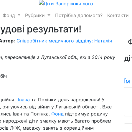
Фонд
Рубрики
Потрібна допомога?
Контакти
чудові результати!
Автор:
Співробітник медичного відділу: Наталія
ді
переселенців з Луганської обл., які з 2014 року
Їм
 двійнят
Івана
та Полінки день народження! У
 рятуючись від війни у Луганській області. Вже
ились Іван та Полінка.
Фонд
підтримує родину
о народжені діти змалку мають багато проблем
рсів ЛФК, масажу, занять з корекційним