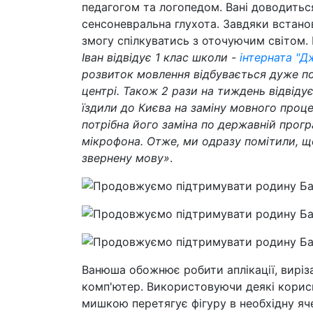
педагогом та логопедом. Вані доводитьс
сенсоневральна глухота. Завдяки встано
змогу спілкуватись з оточуючим світом.
Іван відвідує 1 клас школи -
інтерната "Д
розвиток мовлення відбувається дуже пов
центрі. Також 2 рази на тиждень відвіду
їздили до Києва на заміну мовного проце
потрібна його заміна по державній прогр
мікрофона. Отже, ми одразу помітили, що
звернену мову»
.
Ванюша обожнює робити аплікації, виріз
комп'ютер. Використовуючи деякі корисні
мишкою перетягує фігуру в необхідну яч