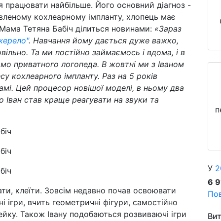
я працювати найбільше. Його основний діагноз -
вленому кохлеарному імпланту, хлопець має
 Мама Тетяна Бабіч ділиться новинами:
«Зараз
жерело"
. Навчання йому дається дуже важко,
ільно. Та ми постійно займаємось і вдома, і в
ємо приватного логопеда. В жовтні ми з Іваном
су кохлеарного імпланту. Раз на 5 років
амі. Цей процесор новішої моделі, в ньому два
 Іван став краще реагувати на звуки та
п
У
2
6 
ати, клеїти. Зовсім недавно почав освоювати
Пов
 ігри, вчить геометричні фігури, самостійно
ейку. Також Івану подобаються розвиваючі ігри
Вит