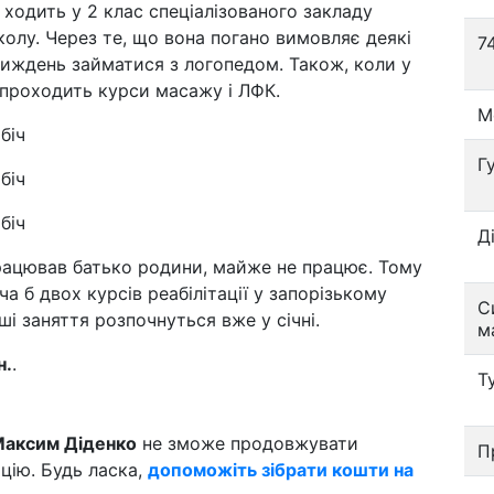
 ходить у 2 клас спеціалізованого закладу
олу. Через те, що вона погано вимовляє деякі
7
тиждень займатися з логопедом. Також, коли у
 проходить курси масажу і ЛФК.
М
Г
Д
працював батько родини, майже не працює. Тому
 б двох курсів реабілітації у запорізькому
С
ші заняття розпочнуться вже у січні.
м
н.
.
Т
аксим Діденко
не зможе продовжувати
П
ацію. Будь ласка,
допоможіть зібрати кошти на