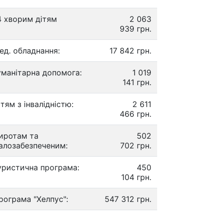
4 хворим дітям
2 063
939 грн.
ед. обладнання:
17 842 грн.
уманітарна допомога:
1 019
141 грн.
ітям з інвалідністю:
2 611
466 грн.
иротам та
502
алозабезпеченим:
702 грн.
уристична програма:
450
104 грн.
рограма "Хелпус":
547 312 грн.