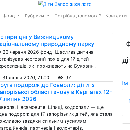
Фонд
Рубрики
Потрібна допомога?
Контакти
отири дні у Вижницькому
аціональному природному парку
9-23 червня 2026 фонд "Щаслива дитина"
рганізував черговий похід для 17 дітей
ді
ереселенців, які проживають на Буковині.
31 липня 2026, 21:00
67
Їм
руга подорож до Говерли: діти із
апорізької області знову в Карпатах 12-
7 липня 2026
оверла, Несамовите, Шпиці, водоспади — ще
дна подорож для 17 запорізьких дітей, яка стала
ожливою завдяки спільним зусиллям
лагодійників, партнерів і волонтерів.