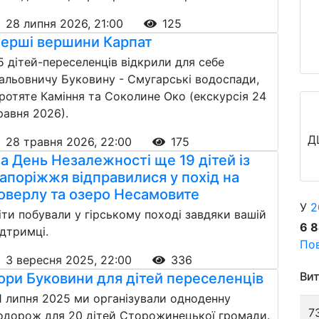
28 липня 2026, 21:00
125
ерші вершини Карпат
5 дітей-переселенців відкрили для себе
альовничу Буковину - Смугарські водоспади,
ротяте Каміння та Соколине Око (екскурсія 24
равня 2026).
Д
28 травня 2026, 22:00
175
а День Незалежності ще 19 дітей із
апоріжжя відправилися у похід на
оверлу та озеро Несамовите
У
2
іти побували у гірському поході завдяки вашій
6 
ідтримці.
Пов
3 вересня 2025, 22:00
336
Вит
ори Буковини для дітей переселенців
1 липня 2025 ми організували одноденну
7
одорож для 20 дітей Сторожинецької громади.