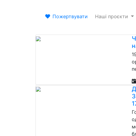
Пожертвувати
Наші проєкти
Ч
н
1
о
п
Д
З
1
Г
о
м
б