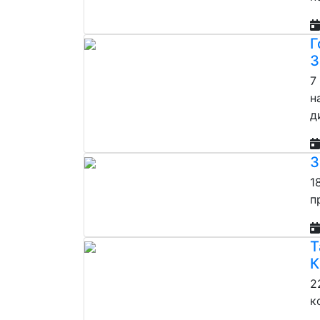
Г
З
7
н
д
З
1
п
Т
К
2
к