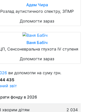
Адем Чира
Розлад аутистичного спектру, ЗПМР
Допомогти зараз
Ваня Бабіч
ЦП, Сенсоневральна глухота IV ступеня
Допомогти зараз
026
ви допомогли на суму грн.
844 435
ний звіт
рати фонду в 2026
3 хворим дітям
2 034