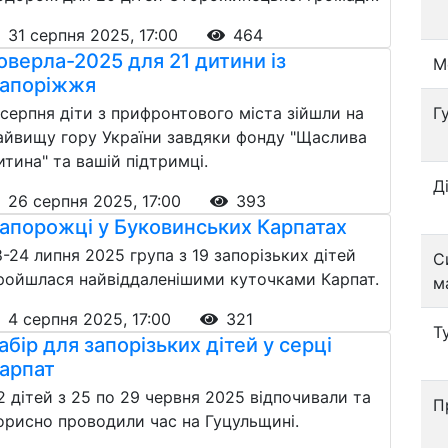
31 серпня 2025, 17:00
464
оверла-2025 для 21 дитини із
М
апоріжжя
 серпня діти з прифронтового міста зійшли на
Г
айвищу гору України завдяки фонду "Щаслива
итина" та вашій підтримці.
Д
26 серпня 2025, 17:00
393
апорожці у Буковинських Карпатах
8-24 липня 2025 група з 19 запорізьких дітей
С
ройшлася найвіддаленішими куточками Карпат.
м
4 серпня 2025, 17:00
321
Т
абір для запорізьких дітей у серці
арпат
2 дітей з 25 по 29 червня 2025 відпочивали та
П
орисно проводили час на Гуцульщині.