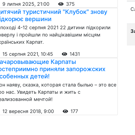
9 липня 2025, 21:00
375
С
итячий туристичний "Клубок" знову
ідкорює вершини
 поході 4-12 серпня 2021 22 дитини підкорили
З
оверлу і пройшли по найцікавішим місцям
країнських Карпат.
15 серпня 2021, 10:45
1431
ачаровывающие Карпаты
остеприимно приняли запорожских
собенных детей!
он наяву, сказка, которая стала былью – это все
ро нас. Увидеть Карпаты и жить с
еализованной мечтой!
12 вересня 2018, 9:00
177