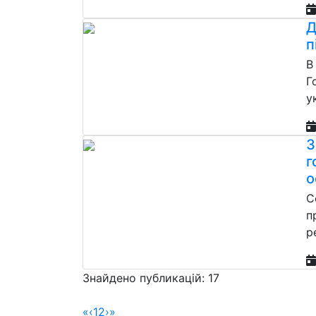
Д
п
В
Г
у
З
г
о
С
п
р
Знайдено публикацій: 17
«
‹
1
2
›
»