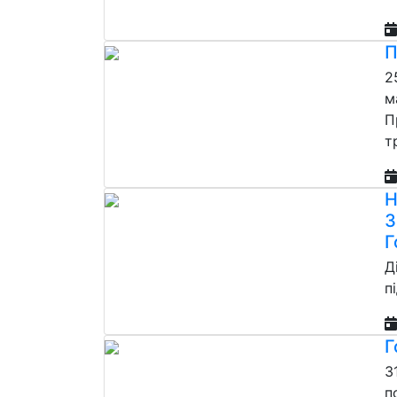
П
2
м
П
т
Н
З
Г
Д
п
Г
3
п