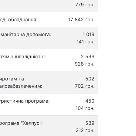
779 грн.
ед. обладнання:
17 842 грн.
уманітарна допомога:
1 019
141 грн.
ітям з інвалідністю:
2 596
928 грн.
иротам та
502
алозабезпеченим:
702 грн.
уристична програма:
450
104 грн.
рограма "Хелпус":
539
312 грн.