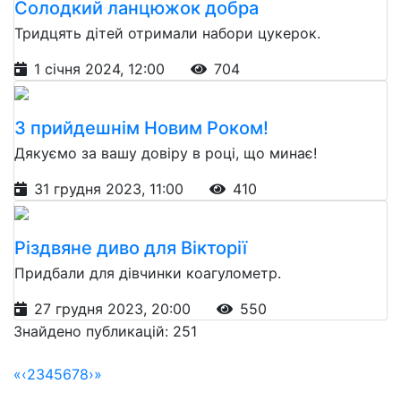
Солодкий ланцюжок добра
Тридцять дітей отримали набори цукерок.
1 січня 2024, 12:00
704
З прийдешнім Новим Роком!
Дякуємо за вашу довіру в році, що минає!
31 грудня 2023, 11:00
410
Різдвяне диво для Вікторії
Придбали для дівчинки коагулометр.
27 грудня 2023, 20:00
550
Знайдено публикацій: 251
«
‹
2
3
4
5
6
7
8
›
»