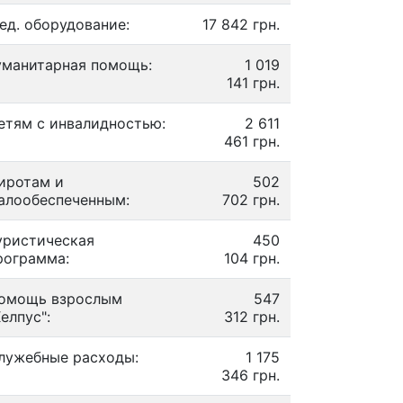
ед. оборудование:
17 842 грн.
уманитарная помощь:
1 019
141 грн.
етям с инвалидностью:
2 611
461 грн.
иротам и
502
алообеспеченным:
702 грн.
уристическая
450
рограмма:
104 грн.
омощь взрослым
547
Хелпус":
312 грн.
лужебные расходы:
1 175
346 грн.