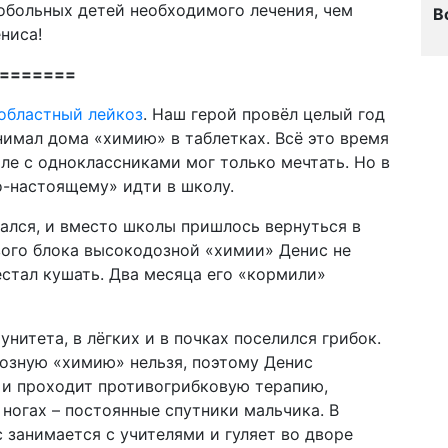
обольных детей необходимого лечения, чем
В
ниса!
=======
областный лейкоз
. Наш герой провёл целый год
нимал дома «химию» в таблетках. Всё это время
ле с одноклассниками мог только мечтать. Но в
о-настоящему» идти в школу.
дался, и вместо школы пришлось вернуться в
вого блока высокодозной «химии» Денис не
естал кушать. Два месяца его «кормили»
итета, в лёгких и в почках поселился грибок.
озную «химию» нельзя, поэтому Денис
 и проходит противогрибковую терапию,
 ногах – постоянные спутники мальчика. В
занимается с учителями и гуляет во дворе