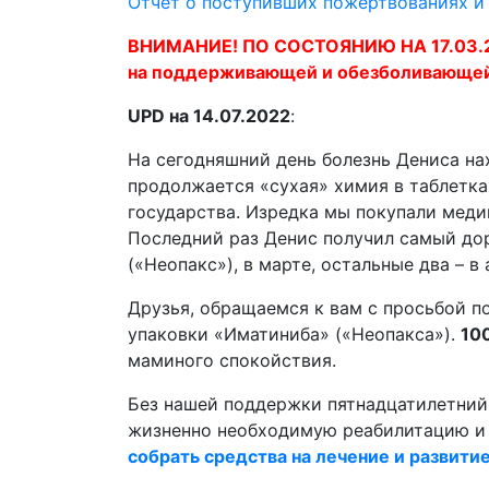
Отчёт о поступивших пожертвованиях и
ВНИМАНИЕ! ПО СОСТОЯНИЮ НА 17.03.202
на поддерживающей и обезболивающей
UPD на 14.07.2022
:
На сегодняшний день болезнь Дениса на
продолжается «сухая» химия в таблетка
государства. Изредка мы покупали мед
Последний раз Денис получил самый дор
(«Неопакс»), в марте, остальные два – в 
Друзья, обращаемся к вам с просьбой п
упаковки «Иматиниба» («Неопакса»).
10
маминого спокойствия.
Без нашей поддержки пятнадцатилетни
жизненно необходимую реабилитацию и 
собрать средства на лечение и развити