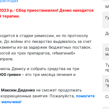
 расходах
М
3 р.: Сбор приостановлен! Денис находится
 терапии.
Г
Д
ходится в стадии ремиссии, но по протоколу
х. До войны это лекарство выдавалось за счет
икаменты из-за задержек бюджетных поставок.
С
огой из трех препаратов, «Иматиниб»
м
апреле.
Т
омочь Денису и собрать средства на три
п
000 гривен
– это три месяца лечения и
П
"
й
Максим Диденко
не сможет продолжать
коррекционные занятия. Пожалуйста,
помогите
С
е мальчика!