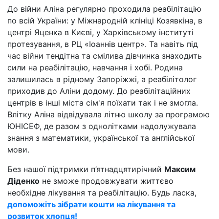
До війни Аліна регулярно проходила реабілітацію
по всій України: у Міжнародній клініці Козявкіна, в
центрі Яценка в Києві, у Харківському інституті
протезування, в РЦ «Іоаннів центр». Та навіть під
час війни тендітна та смілива дівчинка знаходить
сили на реабілітацію, навчання і хобі. Родина
залишилась в рідному Запоріжжі, а реабілітолог
приходив до Аліни додому. До реабілітаційних
центрів в інші міста сім'я поїхати так і не змогла.
Влітку Аліна відвідувала літню школу за програмою
ЮНІСЕФ, де разом з однолітками надолужувала
знання з математики, української та англійської
мови.
Без нашої підтримки п’ятнадцятирічний
Максим
Діденко
не зможе продовжувати життєво
необхідне лікування та реабілітацію. Будь ласка,
допоможіть зібрати кошти на лікування та
розвиток хлопця!