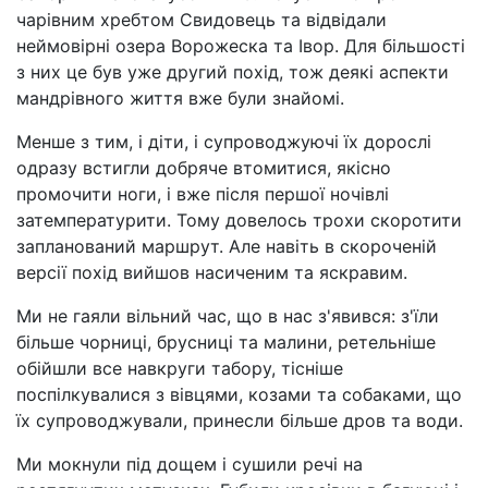
чарівним хребтом Свидовець та відвідали
неймовірні озера Ворожеска та Івор. Для більшості
з них це був уже другий похід, тож деякі аспекти
мандрівного життя вже були знайомі.
Менше з тим, і діти, і супроводжуючі їх дорослі
одразу встигли добряче втомитися, якісно
промочити ноги, і вже після першої ночівлі
затемпературити. Тому довелось трохи скоротити
запланований маршрут. Але навіть в скороченій
версії похід вийшов насиченим та яскравим.
Ми не гаяли вільний час, що в нас з'явився: з'їли
більше чорниці, брусниці та малини, ретельніше
обійшли все навкруги табору, тісніше
поспілкувалися з вівцями, козами та собаками, що
їх супроводжували, принесли більше дров та води.
Ми мокнули під дощем і сушили речі на