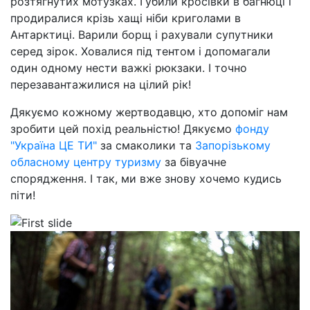
розтягнутих мотузках. Губили кросівки в багнюці і
продиралися крізь хащі ніби криголами в
Антарктиці. Варили борщ і рахували супутники
серед зірок. Ховалися під тентом і допомагали
один одному нести важкі рюкзаки. І точно
перезавантажилися на цілий рік!
Дякуємо кожному жертводавцю, хто допоміг нам
зробити цей похід реальністю! Дякуємо
фонду
"Україна ЦЕ ТИ"
за смаколики та
Запорізькому
обласному центру туризму
за бівуачне
спорядження. І так, ми вже знову хочемо кудись
піти!