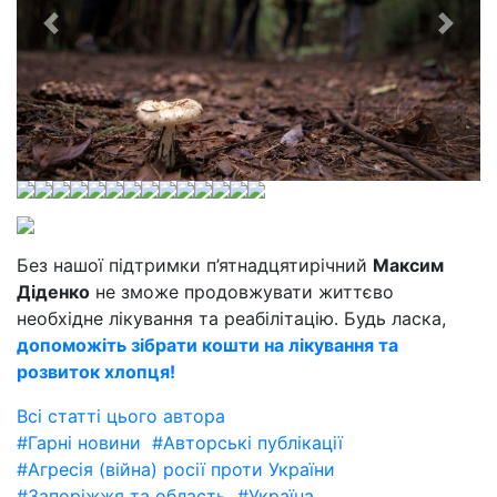
Без нашої підтримки п’ятнадцятирічний
Максим
Діденко
не зможе продовжувати життєво
необхідне лікування та реабілітацію. Будь ласка,
допоможіть зібрати кошти на лікування та
розвиток хлопця!
Всі статті цього автора
#Гарні новини
#Авторські публікації
#Агресія (війна) росії проти України
#Запоріжжя та область
#Україна