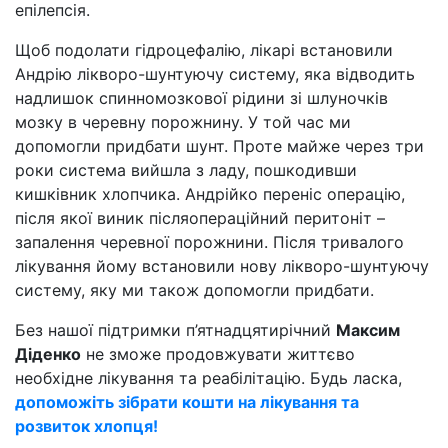
епілепсія.
Щоб подолати гідроцефалію, лікарі встановили
Андрію лікворо-шунтуючу систему, яка відводить
надлишок спинномозкової рідини зі шлуночків
мозку в черевну порожнину. У той час ми
допомогли придбати шунт. Проте майже через три
роки система вийшла з ладу, пошкодивши
кишківник хлопчика. Андрійко переніс операцію,
після якої виник післяопераційний перитоніт –
запалення черевної порожнини. Після тривалого
лікування йому встановили нову лікворо-шунтуючу
систему, яку ми також допомогли придбати.
Без нашої підтримки п’ятнадцятирічний
Максим
Діденко
не зможе продовжувати життєво
необхідне лікування та реабілітацію. Будь ласка,
допоможіть зібрати кошти на лікування та
розвиток хлопця!