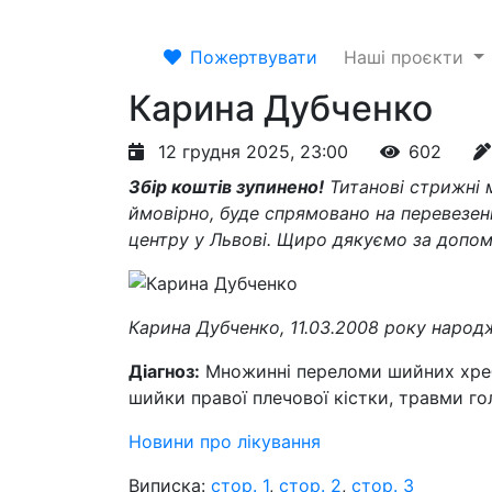
Пожертвувати
Наші проєкти
Карина Дубченко
12 грудня 2025, 23:00
602
Збір коштів зупинено!
Титанові стрижні 
ймовірно, буде спрямовано на перевезенн
центру у Львові. Щиро дякуємо за допом
Карина Дубченко, 11.03.2008 року народ
Діагноз:
Множинні переломи шийних хреб
шийки правої плечової кістки, травми го
Новини про лікування
Виписка:
стор. 1
,
стор. 2
,
стор. 3