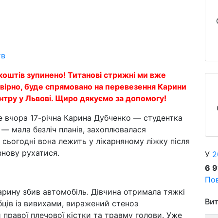
тв
коштів зупинено! Титанові стрижні ми вже
вірно, буде спрямовано на перевезення Карини
ентру у Львові. Щиро дякуємо за допомогу!
Ще вчора 17-річна Карина Дубченко — студентка
— мала безліч планів, захоплювалася
 сьогодні вона лежить у лікарняному ліжку після
знову рухатися.
У
2
6 
Пов
арину збив автомобіль. Дівчина отримала тяжкі
Вит
ців із вивихами, виражений стеноз
правої плечової кістки та травму голови. Уже