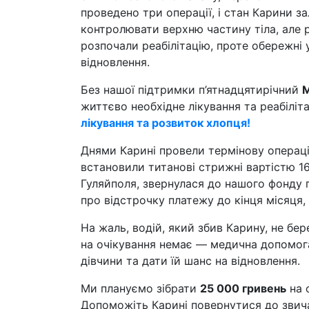
проведено три операції, і стан Карини з
контролювати верхню частину тіла, але р
розпочали реабілітацію, проте обережні
відновлення.
Без нашої підтримки п’ятнадцятирічний
М
життєво необхідне лікування та реабіліт
лікування та розвиток хлопця!
Днями Карині провели термінову операці
встановили титанові стрижні вартістю 16
Гуляйполя, звернулася до нашого фонду
про відстрочку платежу до кінця місяця,
На жаль, водій, який збив Карину, не бер
на очікування немає — медична допомога
дівчини та дати їй шанс на відновлення.
Ми плануємо зібрати
25 000 гривень
на 
Допоможіть Карині повернутися до звич