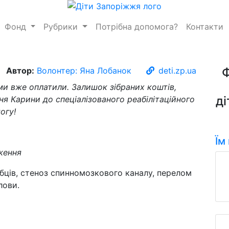
Фонд
Рубрики
Потрібна допомога?
Контакти
Автор:
Волонтер: Яна Лобанок
deti.zp.ua
ми вже оплатили. Залишок зібраних коштів,
ді
я Карини до спеціалізованого реабілітаційного
огу!
Їм
ження
ців, стеноз спинномозкового каналу, перелом
лови.