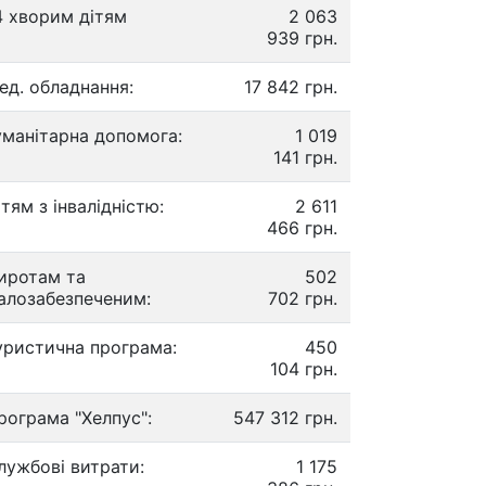
4 хворим дітям
2 063
939 грн.
ед. обладнання:
17 842 грн.
уманітарна допомога:
1 019
141 грн.
ітям з інвалідністю:
2 611
466 грн.
иротам та
502
алозабезпеченим:
702 грн.
уристична програма:
450
104 грн.
рограма "Хелпус":
547 312 грн.
лужбові витрати:
1 175