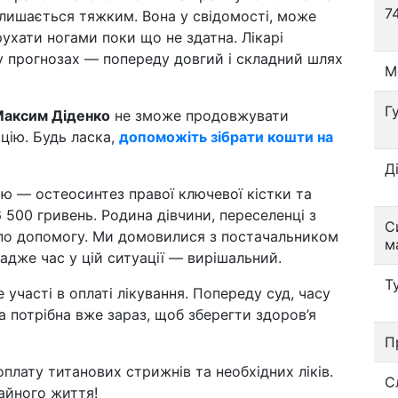
7
алишається тяжким. Вона у свідомості, може
ухати ногами поки що не здатна. Лікарі
 у прогнозах — попереду довгий і складний шлях
М
Г
аксим Діденко
не зможе продовжувати
ацію. Будь ласка,
допоможіть зібрати кошти на
Д
ю — остеосинтез правої ключевої кістки та
 500 гривень. Родина дівчини, переселенці з
С
 по допомогу. Ми домовилися з постачальником
м
 адже час у цій ситуації — вирішальний.
Т
е участі в оплаті лікування. Попереду суд, часу
 потрібна вже зараз, щоб зберегти здоров’я
П
оплату титанових стрижнів та необхідних ліків.
С
айного життя!