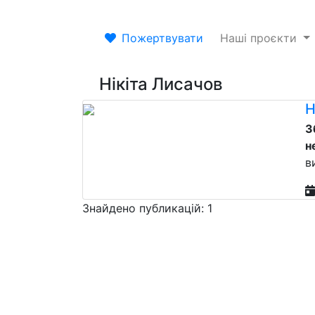
Пожертвувати
Наші проєкти
Нікіта Лисачов
Н
З
н
в
Знайдено публикацій: 1