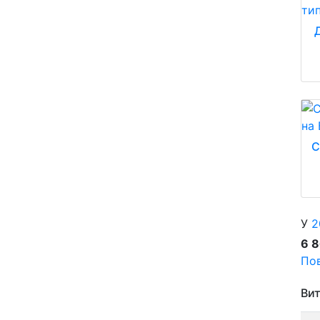
С
У
2
6 
Пов
Вит