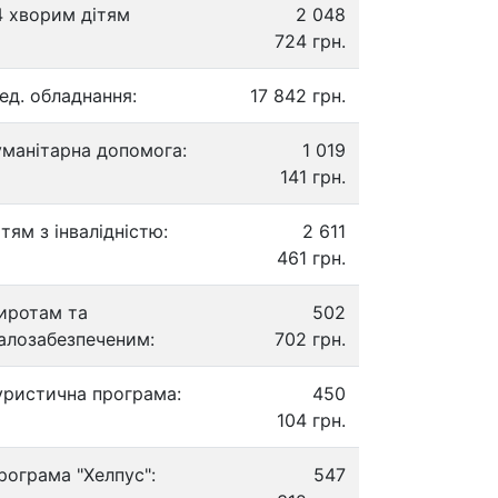
4 хворим дітям
2 048
724 грн.
ед. обладнання:
17 842 грн.
уманітарна допомога:
1 019
141 грн.
ітям з інвалідністю:
2 611
461 грн.
иротам та
502
алозабезпеченим:
702 грн.
уристична програма:
450
104 грн.
рограма "Хелпус":
547