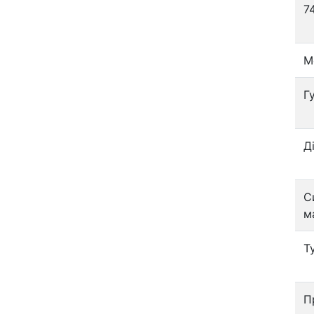
7
М
Г
Д
С
м
Т
П