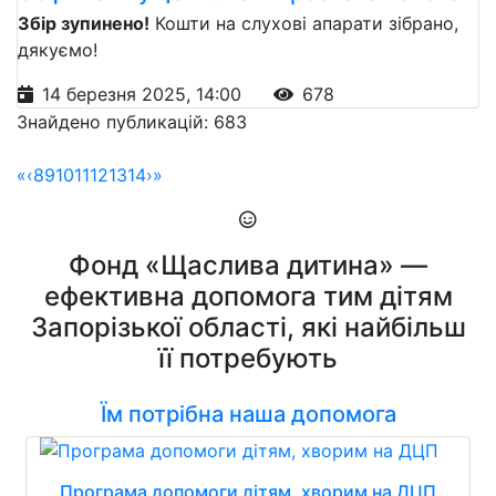
Збір зупинено!
Кошти на слухові апарати зібрано,
дякуємо!
14 березня 2025, 14:00
678
Знайдено публикацій: 683
«
‹
8
9
10
11
12
13
14
›
»
Фонд «Щаслива дитина» —
ефективна допомога тим дітям
Запорізької області, які найбільш
її потребують
Їм потрібна наша допомога
Програма допомоги дітям, хворим на ДЦП