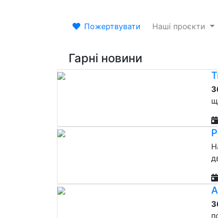
Пожертвувати
Наші проєкти
Гарні новини
Т
З
щ
Р
Н
д
А
З
п