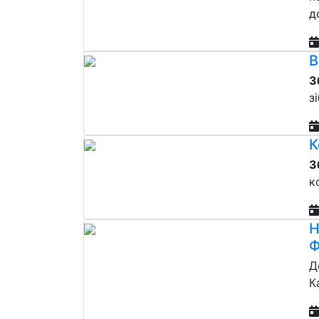
д
В
З
з
К
З
к
Н
Ф
Д
К