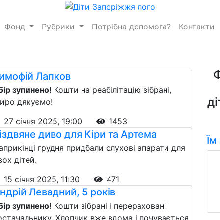
Фонд
Рубрики
Потрібна допомога?
Контакти
имофій Лапков
бір зупинено!
Кошти на реабілітацію зібрані,
ді
иро дякуємо!
27 січня 2025, 19:00
1453
іздвяне диво для Кіри та Артема
Їм
априкінці грудня придбали слухові апарати для
вох дітей.
15 січня 2025, 11:30
471
ндрій Левадний, 5 років
бір зупинено!
Кошти зібрані і перераховані
остачальнику. Хлопчик вже вдома і почувається