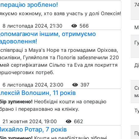
перацію зроблено!
7
якуємо кожному, хто взяв участь у долі Олексія!
8 листопада 2024, 21:30
566
М
опомагаючи іншим, отримуємо
адоволення!
Г
 співпраці з Maya's Hope та громадами Оріхова,
асилівки, Гуляйполя та Пологів забезпечили 220
імей сертифікатами Сільпо та Eva для покриття
Д
ершочергових потреб.
6 листопада 2024, 23:00
397
С
лексій Волошин, 11 років
м
бір зупинено!
Необхідні кошти на операцію
ібрано і перераховано на клініку.
Т
21 жовтня 2024, 19:00
662
ихайло Ротар, 7 років
П
бір зупинено!
Кошти на реабілітацію зібрані.