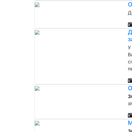
О
Д
Д
з
У
В
с
п
О
З
з
М
З