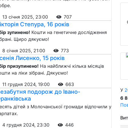
обре.
13 січня 2025, 23:00
707
ікторія Степура, 16 років
бір зупинено!
Кошти на генетичне дослідження
ібрані. Щиро дякуємо!
8 січня 2025, 21:00
773
сенія Лисенко, 15 років
бір призупинено!
На найближчі кілька місяців
ошти на ліки зібрані. Дякуємо!
11 грудня 2024, 19:00
663
У
2
езабутня подорож до Івано-
ранківська
6 
Пов
есять дітей з Молочанської громади відпочили у
арпатах.
Вит
4 грудня 2024, 23:30
446