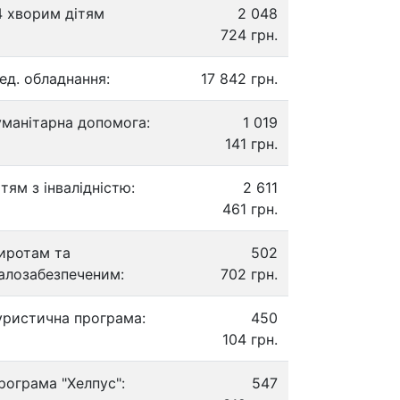
4 хворим дітям
2 048
724 грн.
ед. обладнання:
17 842 грн.
уманітарна допомога:
1 019
141 грн.
ітям з інвалідністю:
2 611
461 грн.
иротам та
502
алозабезпеченим:
702 грн.
уристична програма:
450
104 грн.
рограма "Хелпус":
547